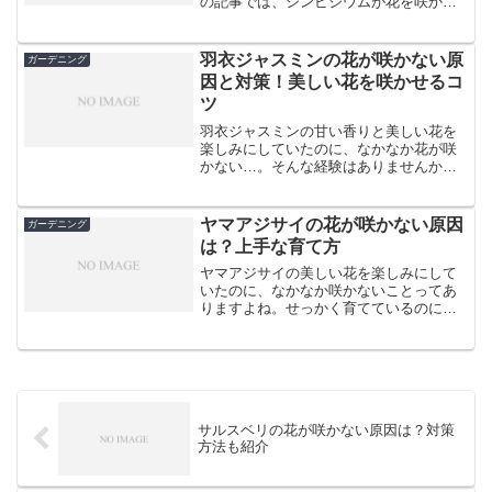
の記事では、シンビジウムが花を咲かせ
ない原因と、その対策について詳しくご
紹介します。また、シンビジウムを上手
に育てるコツもお伝えしますので、ぜひ
羽衣ジャスミンの花が咲かない原
ガーデニング
参考にしてくださいね。シ...
因と対策！美しい花を咲かせるコ
ツ
羽衣ジャスミンの甘い香りと美しい花を
楽しみにしていたのに、なかなか花が咲
かない…。そんな経験はありませんか？
実は、羽衣ジャスミンが花を咲かせない
原因には、いくつかのポイントがありま
す。この記事では、羽衣ジャスミンが花
ヤマアジサイの花が咲かない原因
ガーデニング
を咲かせない理由と、美...
は？上手な育て方
ヤマアジサイの美しい花を楽しみにして
いたのに、なかなか咲かないことってあ
りますよね。せっかく育てているのに花
が咲かないのは残念です。でも、大丈
夫！ヤマアジサイの花が咲かない原因は
いくつかあります。この記事では、その
原因と対策をわかりやすくお...
サルスベリの花が咲かない原因は？対策
方法も紹介