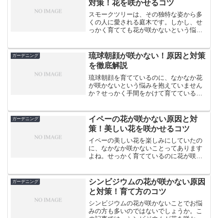
対策！花を咲かせるコツ
スモークツリーは、その独特な姿から多
くの人に愛される庭木です。しかし、せ
っかく育てても花が咲かないという悩み
を抱える方も少なくありません。この記
事では、スモークツリーが咲かない原因
を詳しく解説し、確実に花を咲かせるた
琉球朝顔が咲かない！原因と対策
ガーデニング
めのコツをお伝えします。...
を徹底解説
琉球朝顔を育てているのに、なかなか花
が咲かないという悩みを抱えていません
か？せっかく手間をかけて育てているの
に、美しい花を楽しめないのはとても残
念ですよね。でも、ご安心ください。琉
球朝顔が咲かない原因はいくつかあり、
イペーの花が咲かない原因と対
ガーデニング
適切な対策を取ることで、...
策！美しい花を咲かせるコツ
イペーの美しい花を楽しみにしていたの
に、なかなか咲かないことってあります
よね。せっかく育てているのに花が咲か
ないのは残念です。でも大丈夫！この記
事では、イペーの花が咲かない原因と、
たくさんの花を咲かせるためのコツをご
シンビジウムの花が咲かない原因
ガーデニング
紹介します。イペーってど...
と対策！育て方のコツ
シンビジウムの花が咲かないことでお悩
みの方も多いのではないでしょうか。こ