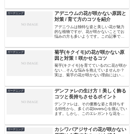
ているのに花が咲かないのは残念ですよ
ね。この記事では、びわの花が咲かない
原因と対策、そして確実に花を咲かせる
アデニウムの花が咲かない原因と
ガーデニング
コツをご紹介します。びわ...
対策 / 育て方のコツを紹介
アデニウムは独特な姿と美しい花が魅力
的な植物ですが、花が咲かないことでお
悩みの方も多いようです。この記事で
は、アデニウムの花が咲かない原因と対
策、そして上手な育て方のコツをご紹介
します。適切な環境と管理方法を知るこ
菊芋(キクイモ)の花が咲かない原
ガーデニング
とで、あなたのアデニウムも...
因と対策！咲かせるコツ
菊芋(キクイモ)を育てているのに花が咲か
ない…そんな悩みを抱えていませんか？
実は、菊芋の花が咲かない理由にはいく
つかあります。この記事では、菊芋の花
が咲かない原因と対策、そして確実に花
を咲かせるコツをご紹介します。菊芋の
デンファレの生け方！美しく飾る
ガーデニング
魅力を最大限に引き出...
コツと長持ちさせるポイント
デンファレは、その優雅な姿と長持ちす
る特性から、多くの花lovers心を掴んでい
ます。しかし、このエレガントな花を最
大限に活かす生け方や、より長く楽しむ
ためのケア方法に悩んでいる方も少なく
ありません。本記事では、デンファレを
カシワバアジサイの花が咲かない
ガーデニング
美しく飾るコツか...