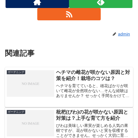
admin
関連記事
ヘチマの雌花が咲かない原因と対
ガーデニング
策を紹介！栽培のコツは？
ヘチマを育てていると、雄花ばかりが咲
いて雌花が全然咲かない…そんな経験は
ありませんか？ せっかく手間をかけて育
てているのに、実がつかないのはとても
残念ですよね。でも大丈夫です。ヘチマ
の雌花が咲かない原因には様々なものが
枇杷(びわ)の花が咲かない原因と
ガーデニング
あり、適切な対策を取る...
対策は？上手な育て方を紹介
びわは美味しい果実が楽しめる人気の果
樹ですが、花が咲かないと実を収穫する
ことができません。せっかく大切に育て