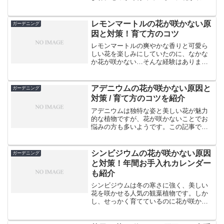
ないのは残念です。でも大丈夫！この記
事では、イペーの花が咲かない原因と、
たくさんの花を咲かせるためのコツをご
レモンマートルの花が咲かない原
ガーデニング
紹介します。イペーってど...
因と対策！育て方のコツ
レモンマートルの爽やかな香りと可愛ら
しい花を楽しみにしていたのに、なかな
か花が咲かない…そんな経験はありませ
んか？実は、レモンマートルの花が咲か
ない原因はいくつかあり、適切な対策を
取ることで、美しい花を咲かせることが
アデニウムの花が咲かない原因と
ガーデニング
できるのです。この記事で...
対策 / 育て方のコツを紹介
アデニウムは独特な姿と美しい花が魅力
的な植物ですが、花が咲かないことでお
悩みの方も多いようです。この記事で
は、アデニウムの花が咲かない原因と対
策、そして上手な育て方のコツをご紹介
します。適切な環境と管理方法を知るこ
シンビジウムの花が咲かない原因
ガーデニング
とで、あなたのアデニウムも...
と対策！年間お手入れカレンダー
も紹介
シンビジウムは冬の寒さに強く、美しい
花を咲かせる人気の観葉植物です。しか
し、せっかく育てているのに花が咲かな
いという悩みを抱えている方も多いので
はないでしょうか。この記事では、シン