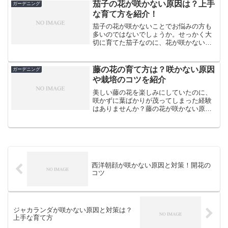
ビジウムの花が咲かない原因と、その対
茄子の花が咲かない原因は？上手
ガーデニング
策について詳しくご紹介し...
な育て方を紹介！
茄子の花が咲かないことでお悩みの方も
多いのではないでしょうか。せっかく大
切に育てた茄子なのに、花が咲かないと
実がつかず収穫できません。この記事で
は、茄子の花が咲かない原因と対策方法
について詳しく解説します。水やりや肥
藤の花の育て方は？咲かない原因
ガーデニング
料、環境の問題など、様々...
や栽培のコツを紹介
美しい藤の花を楽しみにしていたのに、
咲かずに葉ばかりが茂ってしまった経験
はありませんか？藤の花が咲かない原因
はいくつかあります。この記事では、藤
の花を咲かせるための育て方のコツと、
花が咲かない時の対策をわかりやすく解
説します。剪定の失敗や肥...
西洋朝顔が咲かない原因と対策！開花の
コツ
ジャカランダが咲かない原因と対策は？
上手な育て方