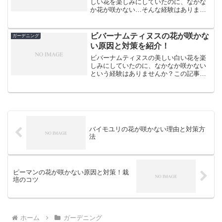
しい花を楽しみにしていたのに、なかな
か花が咲かない…そんな経験はありませ
んか？実は、レモンマートルの花が咲か
ない原因はいくつかあり、適切な対策を
取ることで、美しい花を咲かせることが
ビバーナムティヌスの花が咲かな
ガーデニング
できるのです。この記事で...
い原因と対策を紹介！
ビバーナムティヌスの美しい白い花を楽
しみにしていたのに、なかなか咲かない
という経験はありませんか？この記事で
は、ビバーナムティヌスの花が咲かない
原因と、その対策について詳しくご紹介
します。適切な育て方を知ることで、毎
年美しい花を咲かせること...
バイモユリの花が咲かない理由と対策方
法
ピーマンの花が咲かない原因と対策！栽
培のコツ
ホーム
ガーデニング