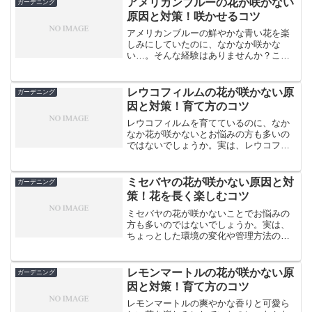
アメリカンブルーの花が咲かない
ガーデニング
かない原因はいくつかあり...
原因と対策！咲かせるコツ
アメリカンブルーの鮮やかな青い花を楽
しみにしていたのに、なかなか咲かな
い…。そんな経験はありませんか？ここ
では、アメリカンブルーの花が咲かない
原因と、たくさんの花を咲かせるための
コツをご紹介します。アメリカンブルー
レウコフィルムの花が咲かない原
ガーデニング
は、その爽やかな青色の花で...
因と対策！育て方のコツ
レウコフィルムを育てているのに、なか
なか花が咲かないとお悩みの方も多いの
ではないでしょうか。実は、レウコフィ
ルムが美しい花を咲かせるには、適切な
環境と管理が欠かせません。この記事で
は、レウコフィルムの花が咲かない原因
ミセバヤの花が咲かない原因と対
ガーデニング
を探り、対策方法をご紹介...
策！花を長く楽しむコツ
ミセバヤの花が咲かないことでお悩みの
方も多いのではないでしょうか。実は、
ちょっとした環境の変化や管理方法の見
直しで、美しい花を咲かせることができ
ます。今回は、ミセバヤが花を咲かせな
い原因と、その対策方法をご紹介しま
レモンマートルの花が咲かない原
ガーデニング
す。ミセバヤが花を咲かせな...
因と対策！育て方のコツ
レモンマートルの爽やかな香りと可愛ら