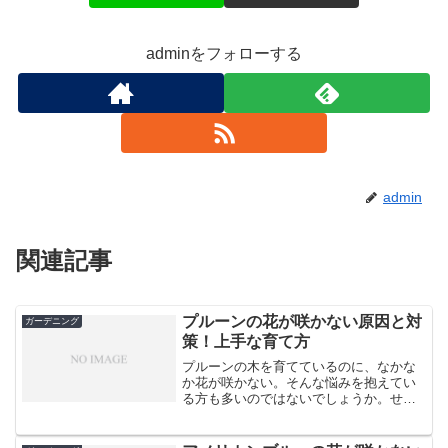
adminをフォローする
admin
関連記事
プルーンの花が咲かない原因と対
ガーデニング
策！上手な育て方
プルーンの木を育てているのに、なかな
か花が咲かない。そんな悩みを抱えてい
る方も多いのではないでしょうか。せっ
かく大切に育てているのに、美しい花を
楽しめないのはとても残念ですよね。で
も、ご安心ください。プルーンの花が咲