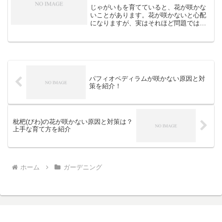
じゃがいもを育てていると、花が咲かな
いことがあります。花が咲かないと心配
になりますが、実はそれほど問題ではあ
りません。この記事では、じゃがいもの
花が咲かない理由や、収穫への影響、対
処法について詳しく解説します。家庭菜
園で美味しいじゃがいもを...
パフィオペディラムが咲かない原因と対
策を紹介！
枇杷(びわ)の花が咲かない原因と対策は？
上手な育て方を紹介
ホーム
ガーデニング