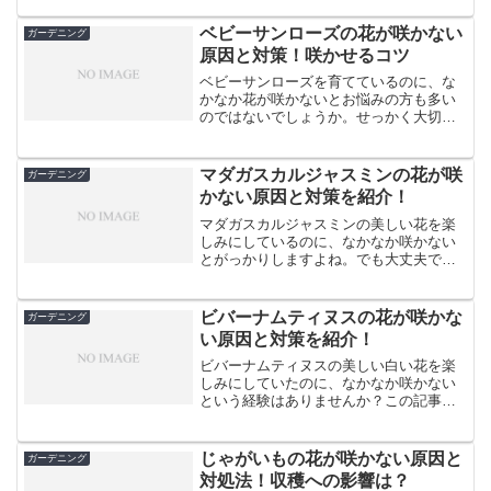
ない原因はいくつかあり、適切な対策を
取ることで、美しい花を咲かせることが
ベビーサンローズの花が咲かない
ガーデニング
できるのです。この記事で...
原因と対策！咲かせるコツ
ベビーサンローズを育てているのに、な
かなか花が咲かないとお悩みの方も多い
のではないでしょうか。せっかく大切に
育てているのに、可愛らしい花を楽しめ
ないのは少し寂しいものです。でも、ご
安心ください。ベビーサンローズの花が
マダガスカルジャスミンの花が咲
ガーデニング
咲かない原因はいくつかあ...
かない原因と対策を紹介！
マダガスカルジャスミンの美しい花を楽
しみにしているのに、なかなか咲かない
とがっかりしますよね。でも大丈夫で
す。この記事では、マダガスカルジャス
ミンが花を咲かせない原因と、花を咲か
せるためのコツをご紹介します。剪定や
ビバーナムティヌスの花が咲かな
ガーデニング
日当たり、水やり、肥料など...
い原因と対策を紹介！
ビバーナムティヌスの美しい白い花を楽
しみにしていたのに、なかなか咲かない
という経験はありませんか？この記事で
は、ビバーナムティヌスの花が咲かない
原因と、その対策について詳しくご紹介
します。適切な育て方を知ることで、毎
じゃがいもの花が咲かない原因と
ガーデニング
年美しい花を咲かせること...
対処法！収穫への影響は？