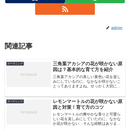
admin
関連記事
三角葉アカシアの花が咲かない原
ガーデニング
因は？基本的な育て方を紹介
三角葉アカシアの美しい黄色い花を楽し
みにしているのに、なかなか咲かないこ
とってありますよね。せっかく大切に育
てているのに、花が咲かないと少しがっ
かりしてしまいます。でも、大丈夫で
す。花が咲かない原因はいくつかあり、
レモンマートルの花が咲かない原
ガーデニング
それぞれに対策があります。...
因と対策！育て方のコツ
レモンマートルの爽やかな香りと可愛ら
しい花を楽しみにしていたのに、なかな
か花が咲かない…そんな経験はありませ
んか？実は、レモンマートルの花が咲か