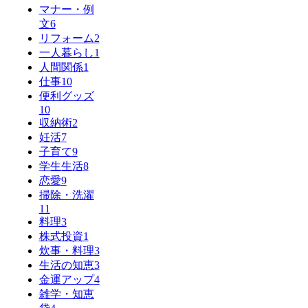
マナー・例
文
6
リフォーム
2
一人暮らし
1
人間関係
1
仕事
10
便利グッズ
10
収納術
2
妊活
7
子育て
9
学生生活
8
恋愛
9
掃除・洗濯
11
料理
3
株式投資
1
炊事・料理
3
生活の知恵
3
金運アップ
4
雑学・知恵