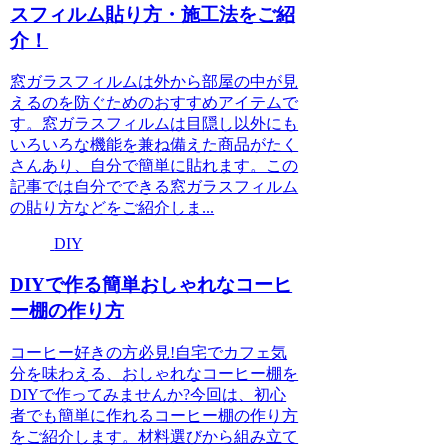
スフィルム貼り方・施工法をご紹
介！
窓ガラスフィルムは外から部屋の中が見
えるのを防ぐためのおすすめアイテムで
す。窓ガラスフィルムは目隠し以外にも
いろいろな機能を兼ね備えた商品がたく
さんあり、自分で簡単に貼れます。この
記事では自分でできる窓ガラスフィルム
の貼り方などをご紹介しま...
DIY
DIYで作る簡単おしゃれなコーヒ
ー棚の作り方
コーヒー好きの方必見!自宅でカフェ気
分を味わえる、おしゃれなコーヒー棚を
DIYで作ってみませんか?今回は、初心
者でも簡単に作れるコーヒー棚の作り方
をご紹介します。材料選びから組み立て