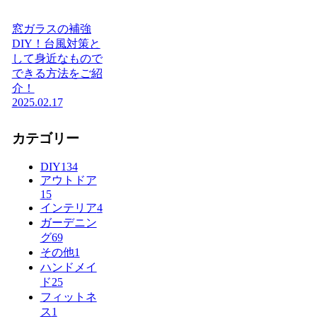
窓ガラスの補強
DIY！台風対策と
して身近なもので
できる方法をご紹
介！
2025.02.17
カテゴリー
DIY
134
アウトドア
15
インテリア
4
ガーデニン
グ
69
その他
1
ハンドメイ
ド
25
フィットネ
ス
1