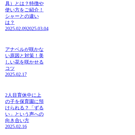
具）とは？特徴や
使い方をご紹介！
シャーとの違い
は？
2025.02.09
2025.03.04
アナベルが咲かな
い原因と対策！美
しい花を咲かせる
コツ
2025.02.17
2人目育休中に上
の子を保育園に預
けられる？「ずる
い」という声への
向き合い方
2025.02.16