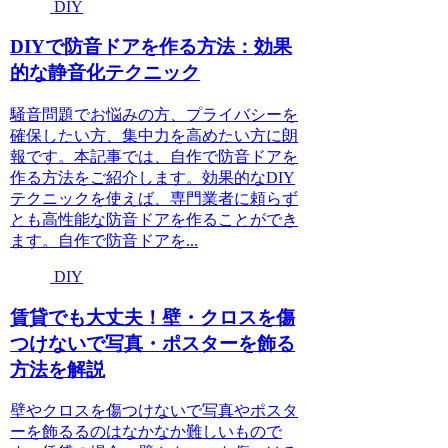
DIY
DIYで防音ドアを作る方法：効果
的な静音化テクニック
騒音問題でお悩みの方、プライバシーを
確保したい方、集中力を高めたい方に朗
報です。本記事では、自作で防音ドアを
作る方法をご紹介します。効果的なDIY
テクニックを使えば、専門業者に頼らず
とも高性能な防音ドアを作ることができ
ます。自作で防音ドアを...
DIY
賃貸でも大丈夫！壁・クロスを傷
つけないで写真・ポスターを飾る
方法を解説
壁やクロスを傷つけないで写真やポスタ
ーを飾るるのはなかなか難しいもので