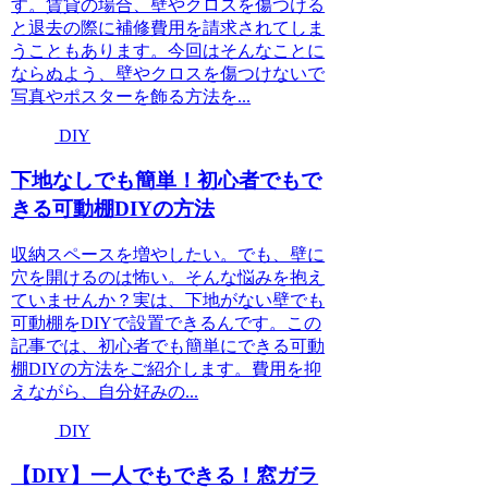
す。賃貸の場合、壁やクロスを傷つける
と退去の際に補修費用を請求されてしま
うこともあります。今回はそんなことに
ならぬよう、壁やクロスを傷つけないで
写真やポスターを飾る方法を...
DIY
下地なしでも簡単！初心者でもで
きる可動棚DIYの方法
収納スペースを増やしたい。でも、壁に
穴を開けるのは怖い。そんな悩みを抱え
ていませんか？実は、下地がない壁でも
可動棚をDIYで設置できるんです。この
記事では、初心者でも簡単にできる可動
棚DIYの方法をご紹介します。費用を抑
えながら、自分好みの...
DIY
【DIY】一人でもできる！窓ガラ