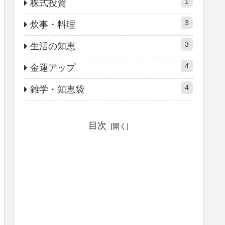
1
株式投資
3
炊事・料理
3
生活の知恵
4
金運アップ
4
雑学・知恵袋
目次