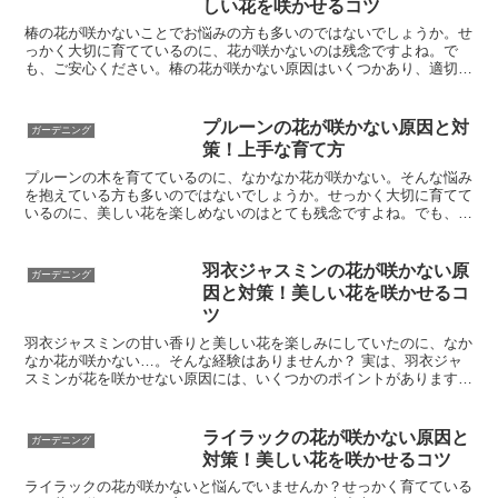
しい花を咲かせるコツ
椿の花が咲かないことでお悩みの方も多いのではないでしょうか。せ
っかく大切に育てているのに、花が咲かないのは残念ですよね。で
も、ご安心ください。椿の花が咲かない原因はいくつかあり、適切な
対策を行えば、美しい花を咲かせることができます。この記事...
プルーンの花が咲かない原因と対
ガーデニング
策！上手な育て方
プルーンの木を育てているのに、なかなか花が咲かない。そんな悩み
を抱えている方も多いのではないでしょうか。せっかく大切に育てて
いるのに、美しい花を楽しめないのはとても残念ですよね。でも、ご
安心ください。プルーンの花が咲かない原因はいくつかあり...
羽衣ジャスミンの花が咲かない原
ガーデニング
因と対策！美しい花を咲かせるコ
ツ
羽衣ジャスミンの甘い香りと美しい花を楽しみにしていたのに、なか
なか花が咲かない…。そんな経験はありませんか？ 実は、羽衣ジャ
スミンが花を咲かせない原因には、いくつかのポイントがあります。
この記事では、羽衣ジャスミンが花を咲かせない理由と、美...
ライラックの花が咲かない原因と
ガーデニング
対策！美しい花を咲かせるコツ
ライラックの花が咲かないと悩んでいませんか？せっかく育てている