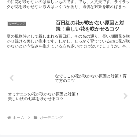
のに花が咲かないのは寂しいものです。でも、大丈夫です。ライラッ
クが花を咲かせない原因はいくつかあり、適切な対策を取ればきっと
美しい花を咲かせることができます。この記事では、ライラ...
百日紅の花が咲かない原因と対
ガーデニング
策！美しい花を咲かせるコツ
夏の風物詩として親しまれる百日紅。その名の通り、長い期間花を咲
かせ続ける美しい樹木です。しかし、せっかく育てているのに花が咲
かないという悩みを抱えている方も多いのではないでしょうか。本記
事では、百日紅の花が咲かない原因を探り、対策方法をご紹...
なでしこの花が咲かない原因と対策！育
て方のコツ
オミナエシの花が咲かない原因と対策！
美しい秋の七草を咲かせるコツ
ホーム
ガーデニング