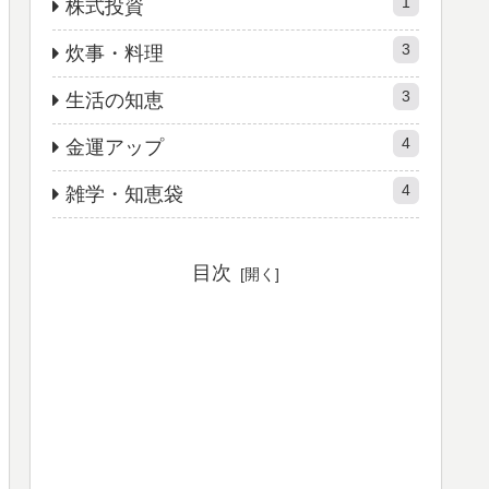
1
株式投資
3
炊事・料理
3
生活の知恵
4
金運アップ
4
雑学・知恵袋
目次