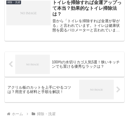
なたはちょっと待って！ホワイトボード
トイレを掃除すれば金運アップっ
掃除・洗濯
を自力できれいにする方法を...
て本当？効果的なトイレ掃除法
は？
昔から「トイレを掃除すれば金運が挙が
る」と言われています。トイレは健康状
態を図るバロメーターと言われています
が、なぜトイレ掃除が金運アップに繋が
ると言われるのでしょうか。今回は金運
アップに繋がるトイレ掃除の真相と、効
果的な掃除法ついて探りた...
100均の水切りカゴ人気5選！狭いキッチ
ンでも置ける優秀なラックは？
アクリル板のカットを上手にやるコツ
は？用意する材料と手順を解説！
ホーム
掃除・洗濯