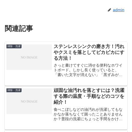
admin
関連記事
ステンレスシンクの磨き方！汚れ
掃除・洗濯
やクスミを落としてピカピカにす
る方法！
さっと書けてすぐに消せる便利なホワイ
トボード。しかし長く使っていると、
「書いた文字が消えない」「黒ずみが消
えない」そんな悩みが出てきませんか？
「そろそろ買い替え時かな…」そんなあ
なたはちょっと待って！ホワイトボード
頑固な油汚れを落とすには？洗濯
掃除・洗濯
を自力できれいにする方法を...
する際の温度・手順などのコツを
紹介！
食べこぼしなどの油汚れが洗濯してもな
かなか落ちなくて困ったことありません
か？普段の洗濯にちょっと手間をかける
だけで油汚れがきれいに落ちる方法をご
紹介します。一般の家庭によくあるもの