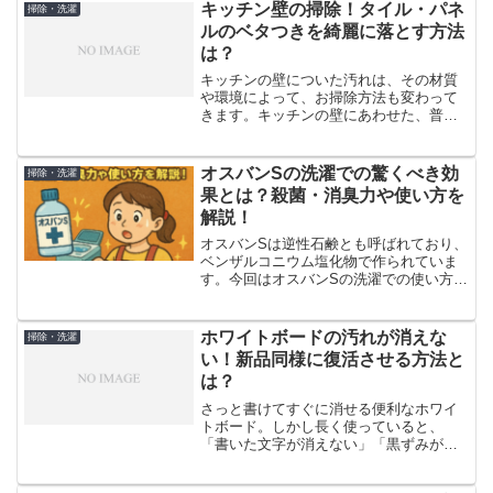
で油汚れが落ちれば、とってもエコで便
キッチン壁の掃除！タイル・パネ
掃除・洗濯
利です。油汚れが落ちにく...
ルのベタつきを綺麗に落とす方法
は？
キッチンの壁についた汚れは、その材質
や環境によって、お掃除方法も変わって
きます。キッチンの壁にあわせた、普段
のお掃除方法から、こびりついたがんこ
汚れの落とし方まで、種類別にまとめま
した。用途にあわせたおすすめ洗剤もご
オスバンSの洗濯での驚くべき効
掃除・洗濯
紹介します。キッチン壁の...
果とは？殺菌・消臭力や使い方を
解説！
オスバンSは逆性石鹸とも呼ばれており、
ベンザルコニウム塩化物で作られていま
す。今回はオスバンSの洗濯での使い方の
紹介です。オスバンSはカビ取りできて、
色落ちせずに消臭できます。衣服に染み
ついた汗のにおいを取るオスバンSは、洗
ホワイトボードの汚れが消えな
掃除・洗濯
濯のときに重宝し...
い！新品同様に復活させる方法と
は？
さっと書けてすぐに消せる便利なホワイ
トボード。しかし長く使っていると、
「書いた文字が消えない」「黒ずみが消
えない」そんな悩みが出てきませんか？
「そろそろ買い替え時かな…」そんなあ