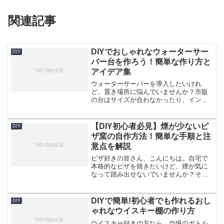
関連記事
DIYでおしゃれなウォーターサー
DIY
バー台を作ろう！簡単な作り方と
アイデア集
ウォーターサーバーを導入したいけれ
ど、置き場所に悩んでいませんか？市販
の台はサイズが合わなかったり、インテ
リアに馴染まなかったりすることがあり
ます。そんな悩みを解決するのがDIYで
す。自分で作れば、部屋のスペースやラ
【DIY初心者必見】煙が少ないピ
DIY
イフスタイルに合わせた、...
ザ窯の自作方法！簡単な手順と注
意点を解説
ピザ好きの皆さん、こんにちは。自宅で
本格的なピザを焼きたいけど、煙が気に
なって踏み出せないでいませんか？そん
な悩みを解決する「煙の少ないピザ窯」
の自作方法をご紹介します。この記事を
読めば、初心者でも簡単に作れて、近所
DIYで簡単!初心者でも作れるおし
DIY
迷惑を気にせず美味しいピ...
ゃれなウイスキー棚の作り方
ウイスキー好きの方なら、自慢のボトル