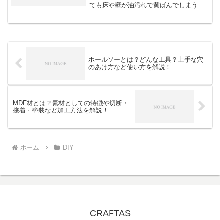
ても床や壁が油汚れで黄ばんでしまう。
そんな悩みを解決する方法があります。
それは、DIYで焼肉用の換気ダクトを自作
することです。本記事では、簡単かつ安
価に作れる自作換気ダ...
ホールソーとは？どんな工具？上手な穴
のあけ方など使い方を解説！
MDF材とは？素材としての特徴や切断・
接着・塗装など加工方法を解説！
ホーム
DIY
CRAFTAS