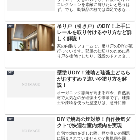
コレクションを素敵に飾りたいと思うは
ず。でも、既製品の棚では満足できな
い。そんな悩みを抱えていませんか？ 実
は、DIYでウイスキー棚を作れば、自分好
みのデザインで、しかも予算内で理想の
吊り戸（引き戸）のDIY！上手に
DIY
棚が作れるんです。初...
レールを取り付けるやり方など詳
しく解説！
家の内装リフォームで、吊り戸のDIYが流
行っています。部屋の仕切りのために吊
り戸を後付けしたり、既設のドアと交換
したりできるのが特徴です。ドアのDIYと
聞くと難しいイメージがあるかもしれま
せんが、手順を理解すれば簡単なのでぜ
壁塗りDIY！漆喰と珪藻土どちら
DIY
ひ挑戦してみてく...
がおすすめ？違いや塗り方を解
説！
オーガニック志向が高まる昨今、自然素
材で人気なのが珪藻土や漆喰です。珪藻
土や漆喰を使った壁塗りは、意外に難し
くありません。この記事では、素材の特
徴も含め壁塗りDIYの秘訣を紹介します。
自宅の壁も塗り替えて快適空間にしてみ
DIYで焼肉の煙対策！自作換気ダ
DIY
ましょう。漆喰と珪藻...
クトで快適な室内焼肉を実現
自宅で焼肉を楽しむ際、煙や臭いの問題
に悩まされていませんか？換気扇を回し