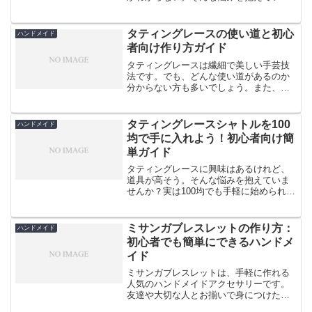
方も多いのではないでしょうか。実は、
デンファレのレイ作りは思ったよりも簡
単です。この記事では、初心者の方でも
タティングレースの使い道と初心
ハンドメイド
簡単に作れるデンファレレ...
者向け作り方ガイド
タティングレースは繊細で美しい手芸技
法です。でも、どんな使い道があるのか
分からない方も多いでしょう。また、始
め方が分からず躊躇している方もいるか
もしれません。この記事では、タティン
グレースの魅力的な使い道と、初心者で
タティングレースシャトルを100
ハンドメイド
も簡単に始められる作り方...
均で手に入れよう！初心者向け簡
単ガイド
タティングレースに興味はあるけれど、
道具が高そう。そんな悩みを抱えていま
せんか？実は100均でも手軽に始められる
んです。この記事では、100均で手に入る
タティングレースシャトルの特徴や使い
方、初心者向けの基本テクニックまでを
ミサンガブレスレットの作り方：
ハンドメイド
詳しくご紹介しま...
初心者でも簡単にできるハンドメ
イド
ミサンガブレスレットは、手軽に作れる
人気のハンドメイドアクセサリーです。
友達や大切な人とお揃いで身につけた
り、願い事を込めて作ったりと、楽しみ