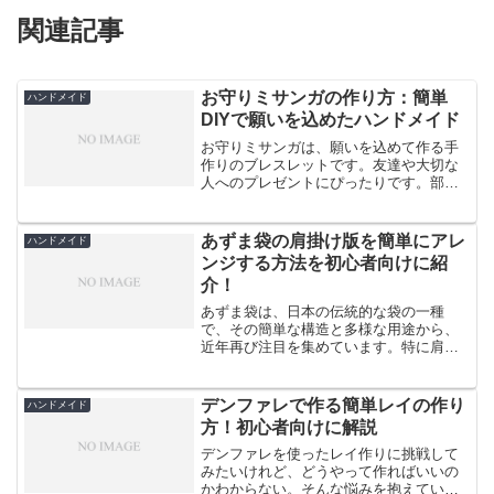
関連記事
お守りミサンガの作り方：簡単
ハンドメイド
DIYで願いを込めたハンドメイド
お守りミサンガは、願いを込めて作る手
作りのブレスレットです。友達や大切な
人へのプレゼントにぴったりです。部活
の応援や試合前のお守りとしても人気が
あります。初心者でも簡単に作れる方法
から、少し難しいデザインまで、様々な
あずま袋の肩掛け版を簡単にアレ
ハンドメイド
作り方があります。この記...
ンジする方法を初心者向けに紹
介！
あずま袋は、日本の伝統的な袋の一種
で、その簡単な構造と多様な用途から、
近年再び注目を集めています。特に肩掛
けタイプのあずま袋は、エコバッグやサ
ブバッグとして重宝されています。しか
し、市販のものは高価だったり、好みの
デンファレで作る簡単レイの作り
ハンドメイド
デザインが見つからなかった...
方！初心者向けに解説
デンファレを使ったレイ作りに挑戦して
みたいけれど、どうやって作ればいいの
かわからない。そんな悩みを抱えている