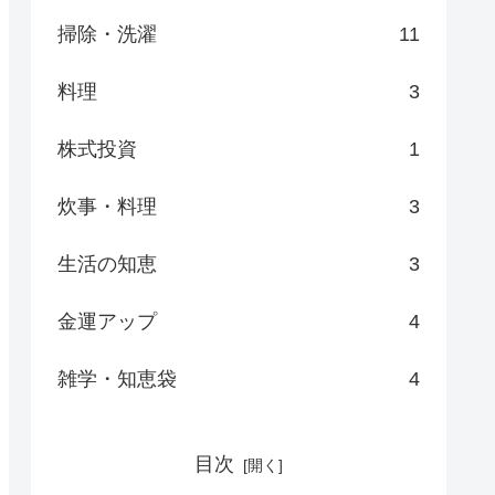
掃除・洗濯
11
料理
3
株式投資
1
炊事・料理
3
生活の知恵
3
金運アップ
4
雑学・知恵袋
4
目次