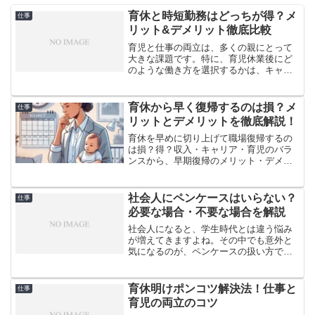
育休と時短勤務はどっちが得？メ
仕事
リット&デメリット徹底比較
育児と仕事の両立は、多くの親にとって
大きな課題です。特に、育児休業後にど
のような働き方を選択するかは、キャリ
アや家庭生活に大きな影響を与えます。
育休を延長するか、時短勤務を利用する
か、それともフルタイムで復帰するか。
育休から早く復帰するのは損？メ
仕事
この選択に悩む方も多いの...
リットとデメリットを徹底解説！
育休を早めに切り上げて職場復帰するの
は損？得？収入・キャリア・育児のバラ
ンスから、早期復帰のメリット・デメリ
ットをわかりやすく解説。体験談や注意
点も紹介します。
社会人にペンケースはいらない？
仕事
必要な場合・不要な場合を解説
社会人になると、学生時代とは違う悩み
が増えてきますよね。その中でも意外と
気になるのが、ペンケースの扱い方で
す。「社会人になったらペンケースはい
らない？」「どんなペンケースを選べば
いいの？」といった疑問を抱えている方
育休明けポンコツ解決法！仕事と
仕事
も多いのではないでしょうか...
育児の両立のコツ