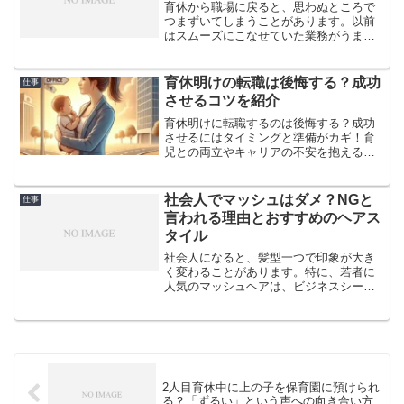
育休から職場に戻ると、思わぬところで
つまずいてしまうことがあります。以前
はスムーズにこなせていた業務がうまく
いかなかったり、ちょっとしたミスを繰
り返してしまったり。そんな自分に「ポ
ンコツになってしまった」と落ち込んで
育休明けの転職は後悔する？成功
仕事
しまうこともあるでしょう...
させるコツを紹介
育休明けに転職するのは後悔する？成功
させるにはタイミングと準備がカギ！育
児との両立やキャリアの不安を抱えるマ
マ・パパに向けて、失敗しない転職術を
わかりやすく解説します。
社会人でマッシュはダメ？NGと
仕事
言われる理由とおすすめのヘアス
タイル
社会人になると、髪型一つで印象が大き
く変わることがあります。特に、若者に
人気のマッシュヘアは、ビジネスシーン
では物議を醸すことも。でも、諦める必
要はありません。この記事では、社会人
のマッシュヘアの是非や、職場で好印象
を与えるヘアスタイルにつ...
2人目育休中に上の子を保育園に預けられ
る？「ずるい」という声への向き合い方