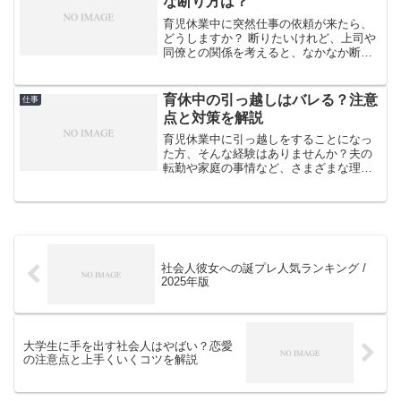
な断り方は？
育児休業中に突然仕事の依頼が来たら、
どうしますか？ 断りたいけれど、上司や
同僚との関係を考えると、なかなか断れ
ないと悩む方も多いでしょう。でも、大
丈夫です。育休中の仕事依頼を上手に断
る方法があります。この記事では、育休
育休中の引っ越しはバレる？注意
仕事
中の仕事依頼への対応方...
点と対策を解説
育児休業中に引っ越しをすることになっ
た方、そんな経験はありませんか？夫の
転勤や家庭の事情など、さまざまな理由
で引っ越しを余儀なくされることがあり
ます。しかし、育休中の引っ越しには注
意すべき点がいくつかあります。会社に
バレるのではないか、育児...
社会人彼女への誕プレ人気ランキング /
2025年版
大学生に手を出す社会人はやばい？恋愛
の注意点と上手くいくコツを解説