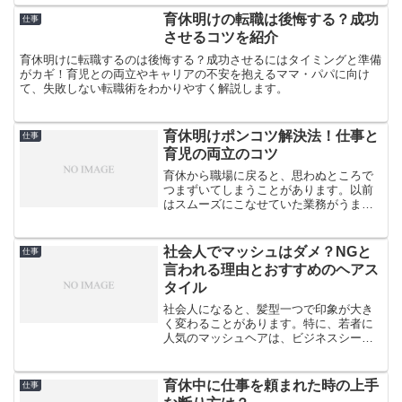
す。この記事では、空回りする人の特
徴・心理、空回りしてしまう原因、空回
育休明けの転職は後悔する？成功
仕事
りしないための対処法などをご...
させるコツを紹介
育休明けに転職するのは後悔する？成功させるにはタイミングと準備
がカギ！育児との両立やキャリアの不安を抱えるママ・パパに向け
て、失敗しない転職術をわかりやすく解説します。
育休明けポンコツ解決法！仕事と
仕事
育児の両立のコツ
育休から職場に戻ると、思わぬところで
つまずいてしまうことがあります。以前
はスムーズにこなせていた業務がうまく
いかなかったり、ちょっとしたミスを繰
り返してしまったり。そんな自分に「ポ
ンコツになってしまった」と落ち込んで
社会人でマッシュはダメ？NGと
仕事
しまうこともあるでしょう...
言われる理由とおすすめのヘアス
タイル
社会人になると、髪型一つで印象が大き
く変わることがあります。特に、若者に
人気のマッシュヘアは、ビジネスシーン
では物議を醸すことも。でも、諦める必
要はありません。この記事では、社会人
のマッシュヘアの是非や、職場で好印象
育休中に仕事を頼まれた時の上手
仕事
を与えるヘアスタイルにつ...