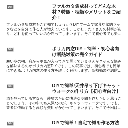
ファルカタ集成材ってどんな木
DIY
材？特徴・種類やメリットをご紹
介！
ファルカタ集成材をご存知でしょうか？DIYブームで家具や収納ラッ
クなどを自分で作る人が増えています。しかし、たくさんの材料があ
り、どれを使っていいのか迷ってしまいます。そこで初心者でも楽に
扱える、ファルカタ集成材という木材をご紹介します。フ...
ポリカ内窓DIY：簡単・初心者向
DIY
け断熱対策の完全ガイド
寒い冬の朝、窓から冷気が入ってきて震えていませんか？そんな悩み
を解決するのがポリカ内窓DIYです。この記事では、初心者でも簡単
にできるポリカ内窓の作り方を詳しく解説します。断熱効果や結露防
止はもちろん、費用や所要時間、注意点まで徹底的に解説...
DIYで簡単!天井吊り下げキャット
DIY
ウォークの作り方【初心者向け】
猫を飼っている方なら、愛猫のために快適な空間を作りたいと思うこ
とでしょう。その中でも人気なのが、キャットウォークです。でも、
業者に依頼すると高額な費用がかかってしまいます。そこで今回は、
DIYで天井吊り下げキャットウォークを作る方法をご紹介...
DIYで簡単！自宅で樽を作る方法
DIY