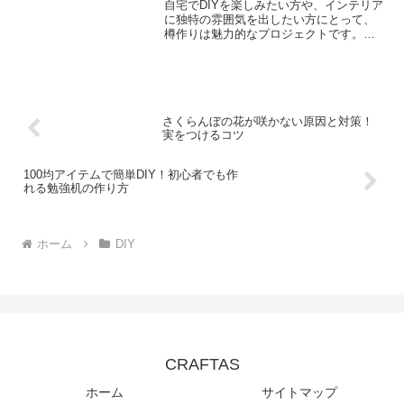
自宅でDIYを楽しみたい方や、インテリア
に独特の雰囲気を出したい方にとって、
樽作りは魅力的なプロジェクトです。本
格的な木製樽から、段ボールで作る簡易
版まで、様々な方法があります。この記
事では、自宅で樽を作る方法を詳しく解
説します。初心者の方...
さくらんぼの花が咲かない原因と対策！
実をつけるコツ
100均アイテムで簡単DIY！初心者でも作
れる勉強机の作り方
ホーム
DIY
CRAFTAS
ホーム
サイトマップ