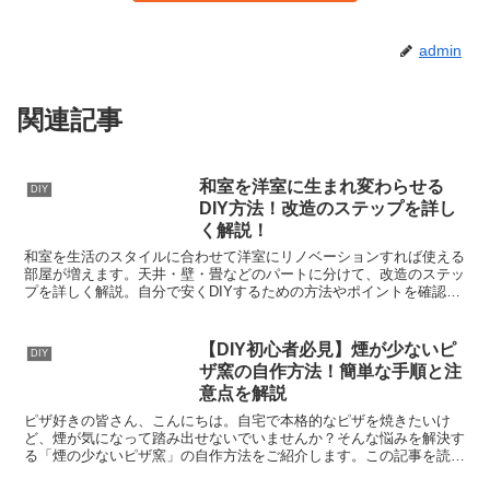
admin
関連記事
和室を洋室に生まれ変わらせる
DIY
DIY方法！改造のステップを詳し
く解説！
和室を生活のスタイルに合わせて洋室にリノベーションすれば使える
部屋が増えます。天井・壁・畳などのパートに分けて、改造のステッ
プを詳しく解説。自分で安くDIYするための方法やポイントを確認し
て、楽しみながら和室を洋室にDIYしましょう。和室を...
【DIY初心者必見】煙が少ないピ
DIY
ザ窯の自作方法！簡単な手順と注
意点を解説
ピザ好きの皆さん、こんにちは。自宅で本格的なピザを焼きたいけ
ど、煙が気になって踏み出せないでいませんか？そんな悩みを解決す
る「煙の少ないピザ窯」の自作方法をご紹介します。この記事を読め
ば、初心者でも簡単に作れて、近所迷惑を気にせず美味しいピ...