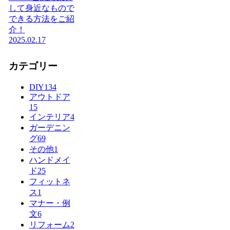
して身近なもので
できる方法をご紹
介！
2025.02.17
カテゴリー
DIY
134
アウトドア
15
インテリア
4
ガーデニン
グ
69
その他
1
ハンドメイ
ド
25
フィットネ
ス
1
マナー・例
文
6
リフォーム
2