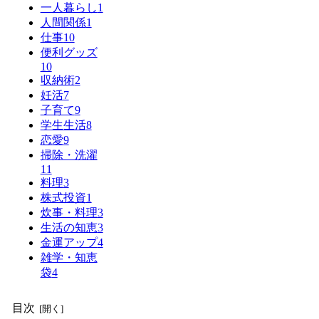
一人暮らし
1
人間関係
1
仕事
10
便利グッズ
10
収納術
2
妊活
7
子育て
9
学生生活
8
恋愛
9
掃除・洗濯
11
料理
3
株式投資
1
炊事・料理
3
生活の知恵
3
金運アップ
4
雑学・知恵
袋
4
目次