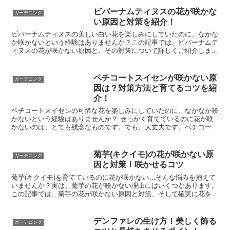
ビバーナムティヌスの花が咲かな
ガーデニング
い原因と対策を紹介！
ビバーナムティヌスの美しい白い花を楽しみにしていたのに、なかな
か咲かないという経験はありませんか？この記事では、ビバーナムテ
ィヌスの花が咲かない原因と、その対策について詳しくご紹介しま
す。適切な育て方を知ることで、毎年美しい花を咲かせること...
ペチコートスイセンが咲かない原
ガーデニング
因は？対策方法と育てるコツを紹
介！
ペチコートスイセンの可憐な花を楽しみにしていたのに、なかなか咲
かないという経験はありませんか？ せっかく育てているのに花が咲
かないのは、とても残念なものです。でも、大丈夫です。ペチコート
スイセンが咲かない原因はいくつかあり、適切な対策を行え...
菊芋(キクイモ)の花が咲かない原
ガーデニング
因と対策！咲かせるコツ
菊芋(キクイモ)を育てているのに花が咲かない…そんな悩みを抱えて
いませんか？実は、菊芋の花が咲かない理由にはいくつかあります。
この記事では、菊芋の花が咲かない原因と対策、そして確実に花を咲
かせるコツをご紹介します。菊芋の魅力を最大限に引き出...
デンファレの生け方！美しく飾る
ガーデニング