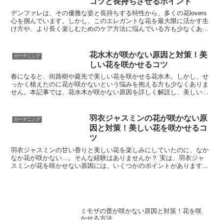
コツと長持ちさせるポイント
デンファレは、その優雅な姿と長持ちする特性から、多くの花lovers
心を掴んでいます。しかし、このエレガントな花を最大限に活かす生
け方や、より長く楽しむためのケア方法に悩んでいる方も少なくあり
ません。本記事では、デンファレを美しく飾るコツか...
花水木が咲かない原因と対策！美
ガーデニング
しい花を咲かせるコツ
春になると、街路樹や庭先で美しい花を咲かせる花水木。しかし、せ
っかく植えたのに花が咲かないという悩みを抱える方も少なくありま
せん。本記事では、花水木が咲かない原因を詳しく解説し、美しい花
を咲かせるためのコツをお伝えします。肥料や剪定の方法、...
羽衣ジャスミンの花が咲かない原
ガーデニング
因と対策！美しい花を咲かせるコ
ツ
羽衣ジャスミンの甘い香りと美しい花を楽しみにしていたのに、なか
なか花が咲かない…。そんな経験はありませんか？ 実は、羽衣ジャ
スミンが花を咲かせない原因には、いくつかのポイントがあります。
この記事では、羽衣ジャスミンが花を咲かせない理由と、美...
ミモザの蕾が咲かない原因と対策！花を咲
かせる方法