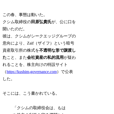
この春、事態は動いた。
クシム取締役の
田原弘貴氏
が、公に口を
開いたのだ。
彼は、クシムがシークエッジグループの
意向により、Zaif（ザイフ）という暗号
資産取引所の株式を
不透明な形で譲渡し
た
こと、また
会社資産の私的流用
が疑わ
れることを、株主向けの特設サイト
（
https://kushim-governance.com
）で公表
した。
そこには、こう書かれている。
「クシムの取締役会は、もは