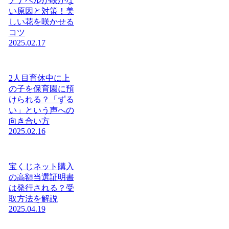
アナベルが咲かな
い原因と対策！美
しい花を咲かせる
コツ
2025.02.17
2人目育休中に上
の子を保育園に預
けられる？「ずる
い」という声への
向き合い方
2025.02.16
宝くじネット購入
の高額当選証明書
は発行される？受
取方法を解説
2025.04.19