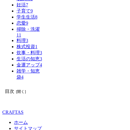
妊活
7
子育て
9
学生生活
8
恋愛
9
掃除・洗濯
11
料理
3
株式投資
1
炊事・料理
3
生活の知恵
3
金運アップ
4
雑学・知恵
袋
4
目次
CRAFTAS
ホーム
サイトマップ