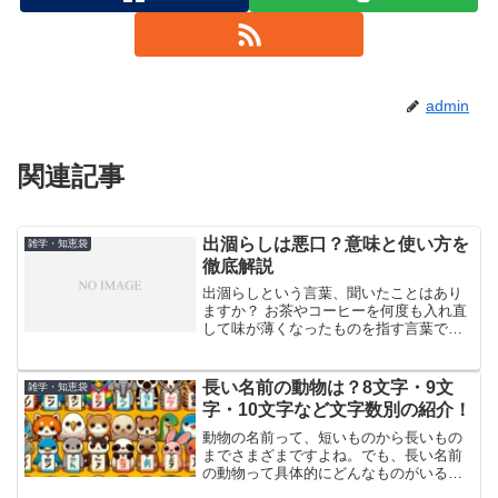
admin
関連記事
出涸らしは悪口？意味と使い方を
雑学・知恵袋
徹底解説
出涸らしという言葉、聞いたことはあり
ますか？ お茶やコーヒーを何度も入れ直
して味が薄くなったものを指す言葉です
が、実は人に対しても使われることがあ
ります。そんな出涸らしの意味や使い
方、特に人に対して使う際の注意点につ
長い名前の動物は？8文字・9文
雑学・知恵袋
いて詳しく見ていきましょ...
字・10文字など文字数別の紹介！
動物の名前って、短いものから長いもの
までさまざまですよね。でも、長い名前
の動物って具体的にどんなものがいるの
か、すぐに思いつかない方も多いのでは