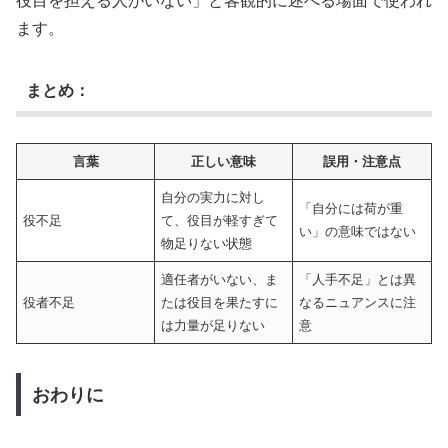
役目を担える人がいない」と客観的に述べる場面で使われ
ます。
まとめ：
言葉
正しい意味
誤用・注意点
自分の実力に対し
「自分には荷が重
役不足
て、役目が軽すぎて
い」の意味ではない
物足りない状態
適任者がいない、ま
「人手不足」とは異
役者不足
たは役目を果たすに
なるニュアンスに注
は力量が足りない
意
おわりに