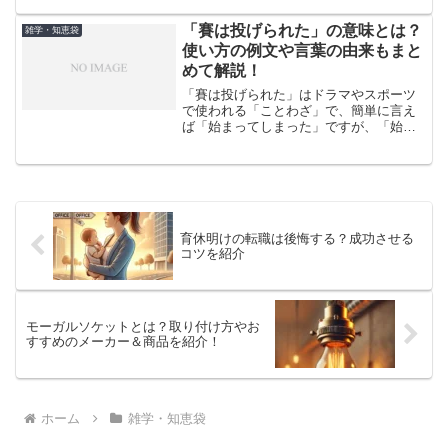
ないでしょうか。この記事では、8文字、
9文字、10文字以上の長い名前を持つ動物
「賽は投げられた」の意味とは？
雑学・知恵袋
たちを紹介します。...
使い方の例文や言葉の由来もまと
めて解説！
「賽は投げられた」はドラマやスポーツ
で使われる「ことわざ」で、簡単に言え
ば「始まってしまった」ですが、「始ま
ったからには、後戻りできない」という
意味を含んでいます。「賽は投げられ
た」の正しい意味や使い方、類語や対義
語、英語表現なども合わせて...
育休明けの転職は後悔する？成功させる
コツを紹介
モーガルソケットとは？取り付け方やお
すすめのメーカー＆商品を紹介！
ホーム
雑学・知恵袋