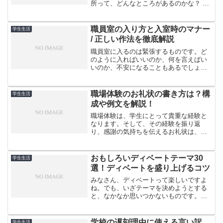
所って、どんなところがあるのかな？ 予
算や人数、お店選びに悩んでいる方も多
いのではないでしょうか。この記事で
は、中学生の卒業式打ち上げにおすすめ
職員室の入り方と入室時のマナー
学生生活
の場所や注意点をご紹介...
/ 正しい作法を徹底解説
職員室に入るのは緊張するものです。ど
のように入ればいいのか、何を言えばい
いのか、不安になることもあるでしょ
う。でも大丈夫です。この記事を読め
ば、職員室への入り方とマナーがしっか
りと身につきます。先生に用事があると
職場体験のお礼状の書き方は？構
学生生活
きも、自信を持って職員室に入...
成や例文を解説！
職場体験は、学生にとって貴重な経験と
なります。そして、その経験を振り返
り、感謝の気持ちを伝えるお礼状は、社
会人としての第一歩を踏み出す大切な機
会です。しかし、「どのように書けばい
いのか分からない」「失礼にならないか
おもしろいディベートテーマ30
学生生活
心配」という声をよく耳にし...
選！ディベートを盛り上げるコツ
みなさん、ディベートって楽しいですよ
ね。でも、いざテーマを決めようとする
と、なかなか思いつかないものです。そ
んな悩みを解決するために、今回は面白
くて盛り上がるディベートテーマを30個
ご紹介します。年代別に分けているの
学校の遅刻理由に使える言い訳
学生生活