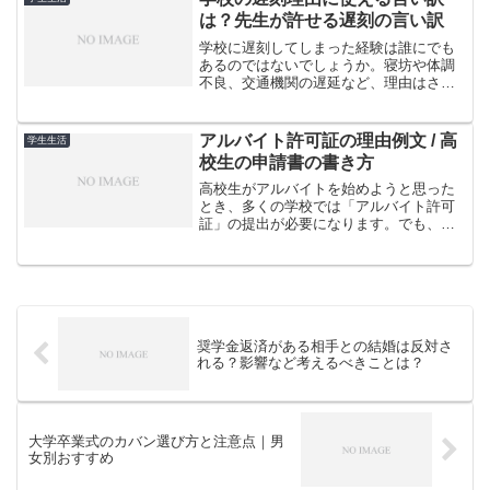
で、小学生から社会人まで...
は？先生が許せる遅刻の言い訳
学校に遅刻してしまった経験は誰にでも
あるのではないでしょうか。寝坊や体調
不良、交通機関の遅延など、理由はさま
ざまです。でも、遅刻したときにどう対
応すればいいのか、悩んでしまう人も多
いはず。この記事では、学校の遅刻理由
アルバイト許可証の理由例文 / 高
学生生活
や言い訳、そして先生が教...
校生の申請書の書き方
高校生がアルバイトを始めようと思った
とき、多くの学校では「アルバイト許可
証」の提出が必要になります。でも、ど
んな理由を書けばいいのか悩んでしまう
人も多いのではないでしょうか。この記
事では、アルバイト許可証の申請理由の
例文や効果的な書き方のコ...
奨学金返済がある相手との結婚は反対さ
れる？影響など考えるべきことは？
大学卒業式のカバン選び方と注意点｜男
女別おすすめ