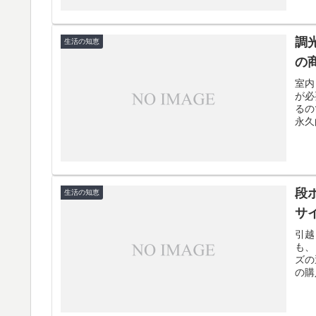
調
生活の知恵
の
室内
が必
るの
永久
段
生活の知恵
サ
引越
も、
ズの
の購