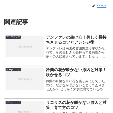
admin
関連記事
デンファレの生け方！美しく長持
ガーデニング
ちさせるコツとアレンジ術
デンファレは南国の雰囲気漂う華やかな
花で、その美しさと長持ちする特性から
多くの人に愛されています。しかし、正
しい生け方や手入れ方法を知らないと、
せっかくの美しさを十分に引き出せない
ことがあります。この記事では、デンフ
鈴蘭の花が咲かない原因と対策！
ガーデニング
ァレを美しく生けるコツや...
咲かせるコツ
鈴蘭の可憐な白い花を楽しみにしていた
のに、なかなか咲かないことってありま
せんか？ せっかく大切に育てているの
に、花が咲かないのはちょっぴり寂しい
ものです。でも、安心してください。鈴
蘭の花が咲かない原因はいくつかあり、
リコリスの花が咲かない原因と対
ガーデニング
適切な対策を取れば、美し...
策！育て方のコツ