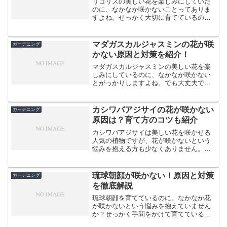
リコリスの美しい花を楽しみにしていた
のに、なかなか咲かないことってありま
すよね。せっかく大切に育てているの
に、花が咲かないのはちょっと寂しいも
のです。でも、大丈夫です。リコリスが
花を咲かせない理由はいくつかあり、適
マダガスカルジャスミンの花が咲
ガーデニング
切な対策を取ればきっと素敵...
かない原因と対策を紹介！
マダガスカルジャスミンの美しい花を楽
しみにしているのに、なかなか咲かない
とがっかりしますよね。でも大丈夫で
す。この記事では、マダガスカルジャス
ミンが花を咲かせない原因と、花を咲か
せるためのコツをご紹介します。剪定や
カシワバアジサイの花が咲かない
ガーデニング
日当たり、水やり、肥料など...
原因は？育て方のコツも紹介
カシワバアジサイは美しい花を咲かせる
人気の植物ですが、花が咲かないという
悩みを抱える方も少なくありません。せ
っかく育てているのに花が咲かないのは
残念ですよね。この記事では、カシワバ
アジサイの花が咲かない原因と、花を咲
琉球朝顔が咲かない！原因と対策
ガーデニング
かせるための対策について...
を徹底解説
琉球朝顔を育てているのに、なかなか花
が咲かないという悩みを抱えていません
か？せっかく手間をかけて育てているの
に、美しい花を楽しめないのはとても残